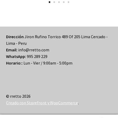
PRODUCTOS
Tienda
traelo
Dirección
Jiron Rufino Torrico 489 Of 205 Lima Cercado -
Lima - Peru
Email:
info@rretto.com
WhatsApp:
995 289 229
Horario::
Lun - Vier / 9:00am - 5:00pm
© rretto 2026
Creado con Storefront y WooCommerce
.