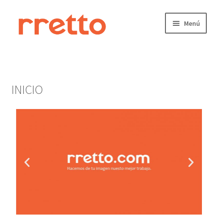
Menú
Inicio
Carrito
INICIO
CONTACTO
curso
Finalizar compra
Mi cuenta
Nosotros