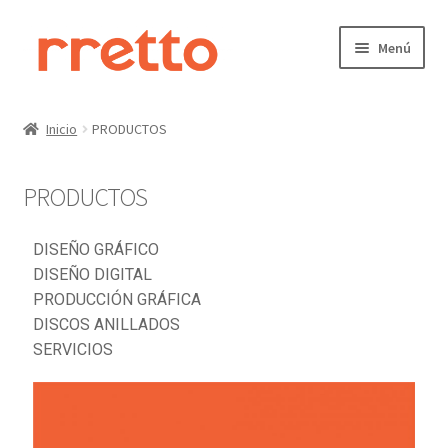
Menú
Inicio
Inicio
PRODUCTOS
Carrito
PRODUCTOS
CONTACTO
DISEÑO GRÁFICO
curso
DISEÑO DIGITAL
PRODUCCIÓN GRÁFICA
Finalizar compra
DISCOS ANILLADOS
SERVICIOS
Mi cuenta
Nosotros