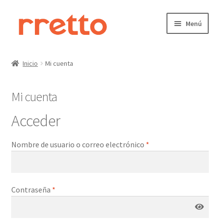
Ir
Ir
Menú
a
al
la
contenido
Inicio
navegación
Inicio
Mi cuenta
Carrito
Mi cuenta
CONTACTO
Acceder
curso
Obligatorio
Nombre de usuario o correo electrónico
*
Finalizar compra
Mi cuenta
Obligatorio
Contraseña
*
Nosotros